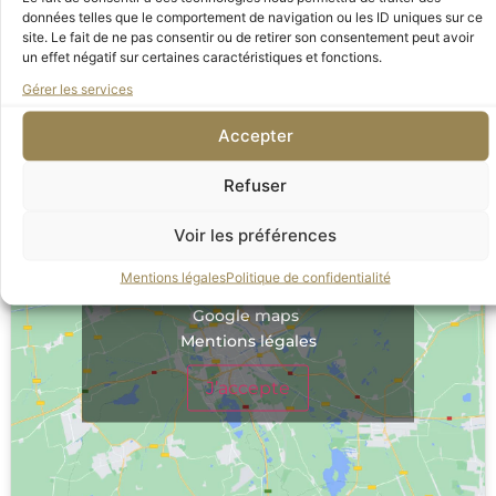
données telles que le comportement de navigation ou les ID uniques sur ce
musée, nous serons ravis de venir vous
site. Le fait de ne pas consentir ou de retirer son consentement peut avoir
un effet négatif sur certaines caractéristiques et fonctions.
rencontrer et répondre à vos questions.
Gérer les services
Accepter
Refuser
Voir les préférences
Mentions légales
Politique de confidentialité
Cliquez sur « J’accepte » pour activer
Google maps
Mentions légales
J’accepte