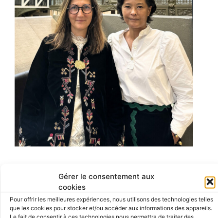
Gérer le consentement aux
Nous rendre visite
cookies
Pour offrir les meilleures expériences, nous utilisons des technologies telles
Vous pouvez nous faire demander auprès de
que les cookies pour stocker et/ou accéder aux informations des appareils.
chaque comptoir d’accueil au sein du
Le fait de consentir à ces technologies nous permettra de traiter des