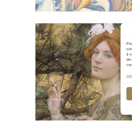
Pou
coo
à c
de 
con
Gér