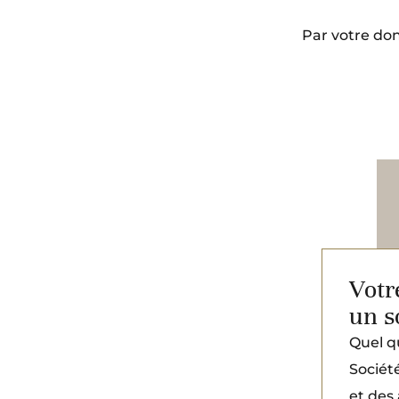
Par votre do
Votr
un s
Quel qu
Sociét
et des 