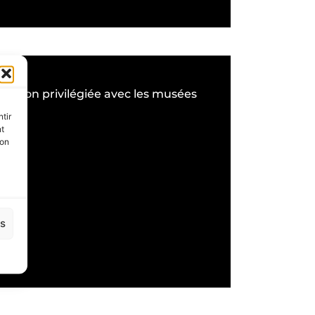
relation privilégiée avec les musées
tir
nt
son
es