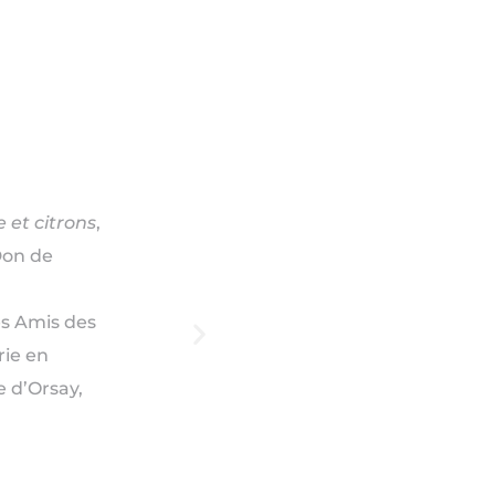
 et citrons
,
Don de
es Amis des
rie en
 d’Orsay,