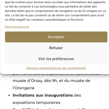
Tarif réservé aux personnes de moins de 40
que les cookies pour stocker et/ou accéder aux informations des appareils.
Le fait de consentir à ces technologies nous permettra de traiter des
ans, merci de nous envoyer par courrier la
données telles que le comportement de navigation ou les ID uniques sur ce
photocopie de votre carte d’identité pour en
site. Le fait de ne pas consentir ou de retirer son consentement peut avoir
un effet négatif sur certaines caractéristiques et fonctions.
bénéficier.
Gérer les services
L’adhésion individuelle vous octroie une carte
Accepter
de membre vous donnant accès
Refuser
aux avantages suivants :
Voir les préférences
Accès illimité, gratuit et prioritaire
par
l’entrée réservée (A), aux collections
Mentions légales
Politique de confidentialité
permanentes et expositions temporaires du
musée d’Orsay, dès 9h, et du musée de
l’Orangerie
Invitations aux inaugurations
des
expositions temporaires