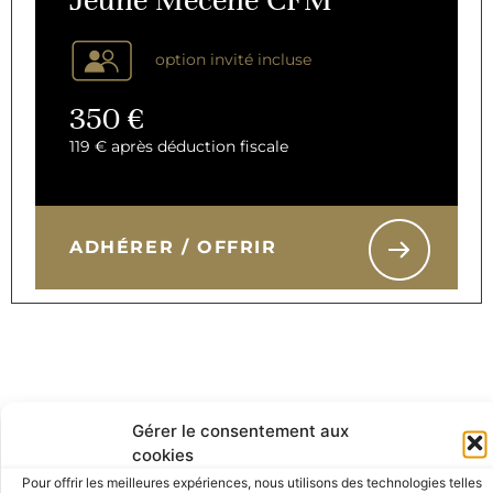
option invité incluse
350 €
119 € après déduction fiscale
ADHÉRER / OFFRIR
Vos Avantages en détail
Gérer le consentement aux
cookies
Pour offrir les meilleures expériences, nous utilisons des technologies telles