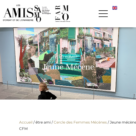
Être Ami
Jeune Mécène
Accueil
/ être ami /
Cercle des Femmes Mécènes
/
Jeune mécèn
CFM