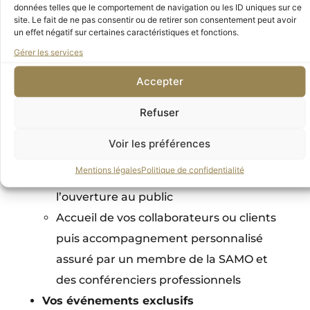
découvrir les expositions dans un cadre
données telles que le comportement de navigation ou les ID uniques sur ce
site. Le fait de ne pas consentir ou de retirer son consentement peut avoir
intimiste et ressourçant.
un effet négatif sur certaines caractéristiques et fonctions.
Votre accès privilégié aux musées
Gérer les services
Dix cartes non nominatives « Amis des
Accepter
MOO » avec votre logo, permettant un
Refuser
accès gratuit et prioritaire dans les
deux musées
Voir les préférences
Une carte nominative de
Sociétaire
Mentions légales
Politique de confidentialité
Accès au musée d’Orsay avant
l’ouverture au public
Accueil de vos collaborateurs ou clients
puis accompagnement personnalisé
assuré par un membre de la SAMO et
des conférenciers professionnels
Vos événements exclusifs