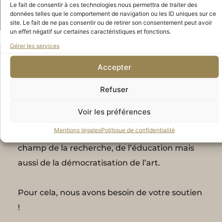
Le fait de consentir à ces technologies nous permettra de traiter des
données telles que le comportement de navigation ou les ID uniques sur ce
site. Le fait de ne pas consentir ou de retirer son consentement peut avoir
un effet négatif sur certaines caractéristiques et fonctions.
Gérer les services
Accepter
Soutenez nos projets
Refuser
Le succès et l’impact de nos projets en 2022
Voir les préférences
nous portent à aller plus loin en 2023. Nous
Mentions légales
Politique de confidentialité
souhaitons déployer nos actions dans le
champ de la recherche, de l’éducation mais
aussi de la démocratisation de l’art.
Pour cela, nous avons besoin de votre soutien
!