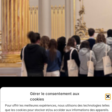
Gérer le consentement aux
Je soutiens
cookies
la FARMO
Pour offrir les meilleures expériences, nous utilisons des technologies telles
JE FAIS UN DON
que les cookies pour stocker et/ou accéder aux informations des appareils.