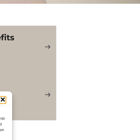
fits
tir
nt
son