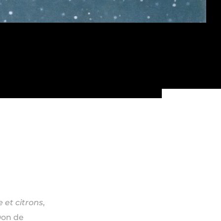
 et citrons
,
Don de