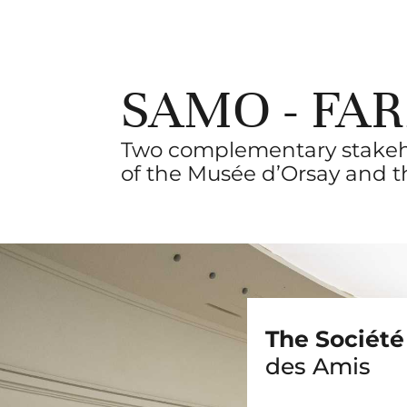
Les amis d'Orsay et de l'orangerie
SAMO - FA
Two complementary stakeho
of the Musée d’Orsay and t
UNDER THE NAME “LES AMI
FARMO WORK TOGE
TO PROMOTE THE MU
The Société
des Amis