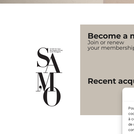
Become a 
Join or renew
your membershi
Recent acqu
Pou
coo
à c
de 
con