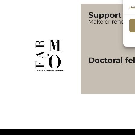
Gér
Support F
Make or renew y
Doctoral fe