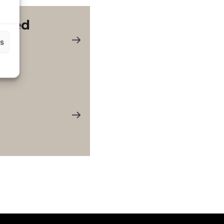
orted
es