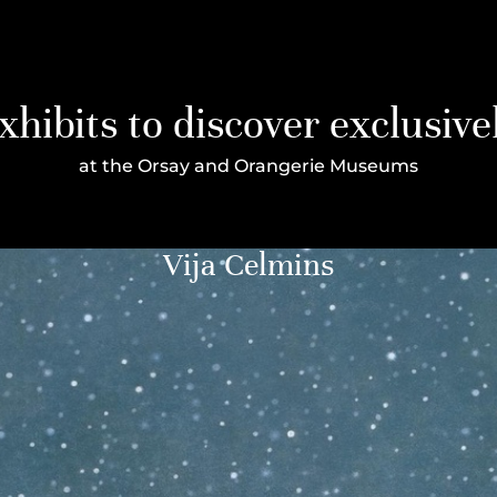
xhibits to discover exclusive
at the Orsay and Orangerie Museums
Vija Celmins