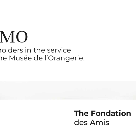
RMO
lders in the service
he Musée de l’Orangerie.
S,” SAMO AND
THER
SEUMS.
The Fondation
des Amis