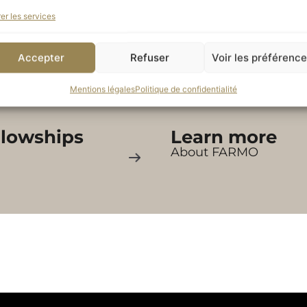
er les services
ARMO
Projects supp
our donation
by FARMO
Accepter
Refuser
Voir les préférenc
Mentions légales
Politique de confidentialité
llowships
Learn more
About FARMO