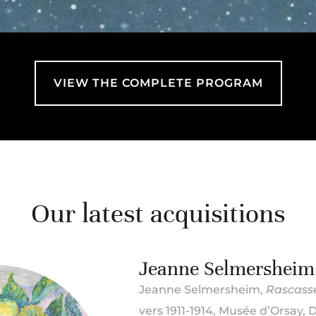
VIEW THE COMPLETE PROGRAM
Our latest acquisitions
Jeanne Selmersheim
Jeanne Selmersheim,
Rascasse
vers 1911-1914, Musée d’Orsay, 