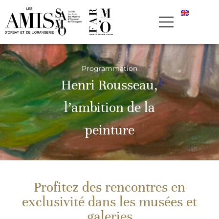
Programmation
Henri Rousseau,
l’ambition de la
peinture
Profitez des rencontres en
exclusivité dans les musées et
galeries