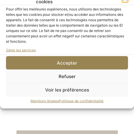
cookies
Commissariat
Pour offrir les meilleures expériences, nous utilisons des technologies
telles que les cookies pour stocker et/ou accéder aux informations des
appareils. Le fait de consentir à ces technologies nous permettra de
Christopher Green, professeur émérite au
traiter des données telles que le comportement de navigation ou les ID
uniques sur ce site. Le fait de ne pas consentir ou de retirer son
Courtauld Institute of Art, Londres ;
consentement peut avoir un effet négatif sur certaines caractéristiques
et fonctions.
Nancy Ireson, c
onservatrice consultante,
Gérer les services
Fondation Barnes ;
Juliette Degennes, conservatrice du
Accepter
patrimoine, Musée de l’Orangerie.
Refuser
Voir les préférences
En savoir plus
Mentions légales
Politique de confidentialité