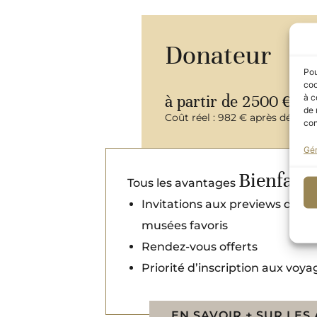
Donateur
Pou
coo
à partir de 2500 €
à c
de 
Coût réel : 982 € après déducti
con
Gér
Bienfaite
Tous les avantages
Invitations aux previews des e
musées favoris
Rendez-vous offerts
Priorité d’inscription aux voya
EN SAVOIR + SUR LES