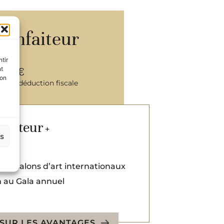
enfaiteur​
tir
000 €
nt
son
après déduction fiscale
onateur
+
es
uses
es et salons d’art internationaux
on au Gala annuel
 SUR LES AVANTAGES