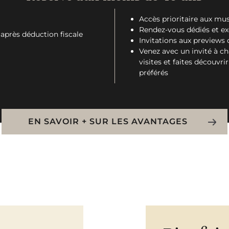
Accès prioritaire aux mu
Rendez-vous dédiés et ex
€ après déduction fiscale
Invitations aux previews 
Venez avec un invité à c
visites et faites découvr
préférés
EN SAVOIR + SUR LES AVANTAGES