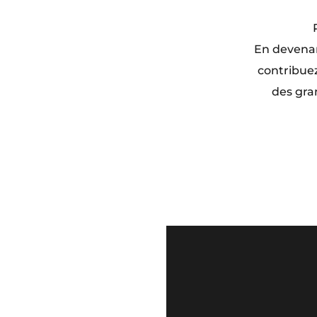
En devenan
contribuez
des gra