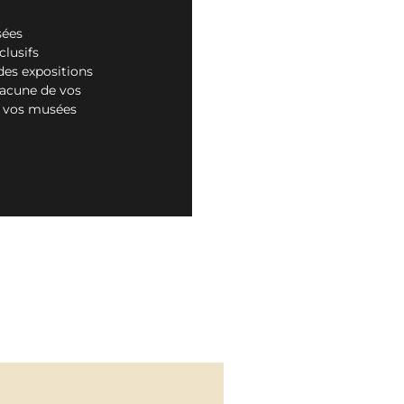
sées
clusifs
des expositions
hacune de vos
ir vos musées