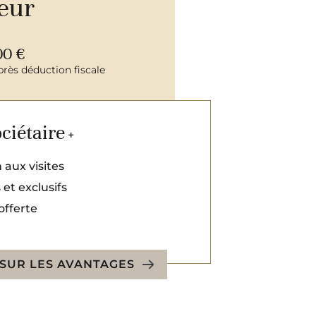
teur
00 €
près déduction fiscale
ciétaire
+
n aux visites
et exclusifs
offerte
 SUR LES AVANTAGES