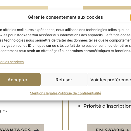
Gérer le consentement aux cookies
Grand Bi
r offrir les meilleures expériences, nous utilisons des technologies telles que les
kies pour stocker et/ou accéder aux informations des appareils. Le fait de consen
à partir de 5
es technologies nous permettra de traiter des données telles que le comporteme
navigation ou les ID uniques sur ce site. Le fait de ne pas consentir ou de retirer 
on fiscale
Coût réel : 1700 € 
sentement peut avoir un effet négatif sur certaines caractéristiques et fonctions.
er les services
ur
D
+
Tous les avantages
Accepter
Refuser
Voir les préférenc
xpositions de vos
Options invités incl
Mentions légales
Politique de confidentialité
Invitations aux foir
Priorité d’inscripti
ges
 AVANTAGES
EN SAVOIR +