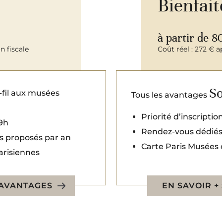
Bienfai
à partir de 8
n fiscale
Coût réel : 272 € a
So
e-fil aux musées
Tous les avantages
Priorité d’inscriptio
9h
Rendez-vous dédiés 
 proposés par an
Carte Paris Musées 
arisiennes
 AVANTAGES
EN SAVOIR +