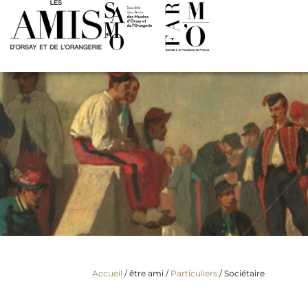
Accueil
/ être ami /
Particuliers
/
Sociétaire