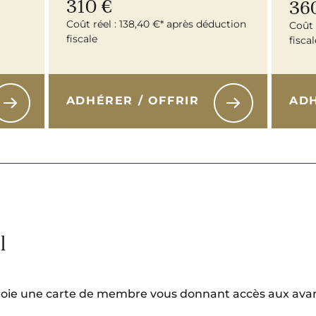
310 €
36
Coût réel : 138,40 €* après déduction
Coût 
fiscale
fiscal
ADHÉRER / OFFRIR
ADH
l
troie une carte de membre vous donnant accès aux avan