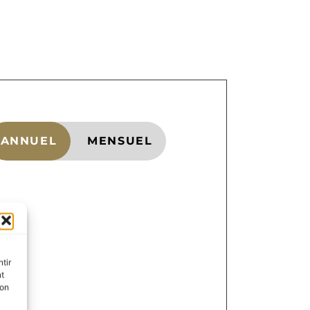
ANNUEL
MENSUEL
tir
nt
son