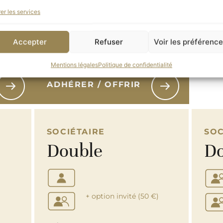
er les services
250 €
Coût réel : 118 €* après déduction
Accepter
Refuser
Voir les préférenc
fiscale
Mentions légales
Politique de confidentialité
ADHÉRER / OFFRIR
SOCIÉTAIRE
SOC
Double
Do
+ option invité (50 €)