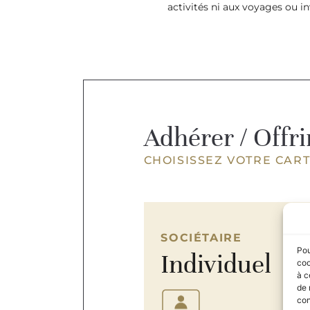
activités ni aux voyages ou 
Adhérer / Offri
CHOISISSEZ VOTRE CART
SOCIÉTAIRE
Pou
Individuel
coo
à c
de 
con