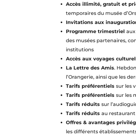
Accès illimité, gratuit et pr
temporaires du musée d’Orsa
Invitations aux inaugurati
Programme trimestriel
aux
des musées partenaires, cons
institutions
Accès aux voyages culture
La Lettre des Amis
. Hebdom
l’Orangerie, ainsi que les d
Tarifs préférentiels
sur les 
Tarifs préférentiels
sur les 
Tarifs réduits
sur l’audiogu
Tarifs réduits
au restaurant 
Offres & avantages privilé
les différents établissement