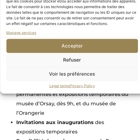
Tarif réservé aux personnes de moins de 40
que les cookies pour stocker et/ou accéder aux informations des appareils.
Le fait de consentir à ces technologies nous permettra de traiter des
ans, merci de nous envoyer par courrier la
données telles que le comportement de navigation ou les ID uniques sur ce
site. Le fait de ne pas consentir ou de retirer son consentement peut avoir
photocopie de votre carte d’identité pour en
un effet négatif sur certaines caractéristiques et fonctions.
bénéficier.
Manage services
L’adhésion individuelle vous octroie une carte
Accepter
de membre vous donnant accès
Refuser
aux avantages suivants :
Voir les préférences
Accès illimité, gratuit et prioritaire
par
l’entrée réservée (A), aux collections
Legal terms
Privacy Policy
permanentes et expositions temporaires du
musée d’Orsay, dès 9h, et du musée de
l’Orangerie
Invitations aux inaugurations
des
expositions temporaires