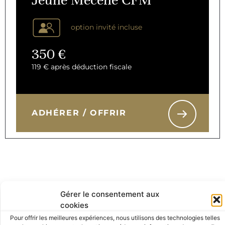
option invité incluse
350 €
119 € après déduction fiscale
ADHÉRER / OFFRIR
Vos Avantages en détail
Gérer le consentement aux
cookies
Pour offrir les meilleures expériences, nous utilisons des technologies telles