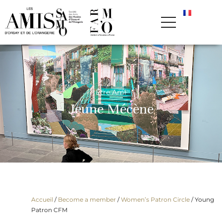
Être Ami
Jeune Mécène
Accueil
/
Become a member
/
Women’s Patron Circle
/
Young
Patron CFM