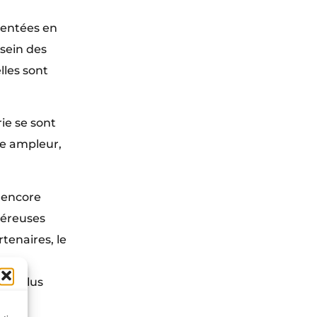
sentées en
sein des
lles sont
ie se sont
de ampleur,
 encore
néreuses
tenaires, le
 par
 et plus