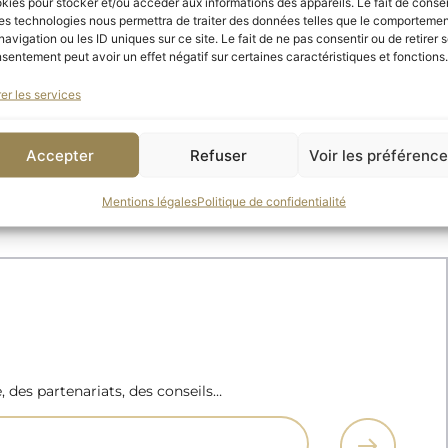
kies pour stocker et/ou accéder aux informations des appareils. Le fait de consen
es technologies nous permettra de traiter des données telles que le comporteme
navigation ou les ID uniques sur ce site. Le fait de ne pas consentir ou de retirer 
, la Société des Amis des musées d’Orsay et de l’Oran
sentement peut avoir un effet négatif sur certaines caractéristiques et fonctions.
projet et a la chance de pouvoir accompagner dans la 
er les services
et l’évolution le Cercle des femmes mécènes.
Accepter
Refuser
Voir les préférenc
EN SAVOIR PLUS
Mentions légales
Politique de confidentialité
e, des partenariats, des conseils…