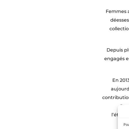
Femmes ar
déesses
collecti
Depuis pl
engagés en
En 201
aujourd
contributio
Cer
l’établ
Pou