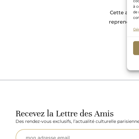
coo
à c
de 
Cette année
con
reprend ce 
Gér
Recevez la Lettre des Amis
Des rendez-vous exclusifs, l’actualité culturelle parisienn