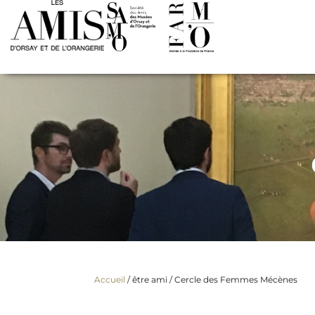
Accueil
/ être ami /
Cercle des Femmes Mécènes