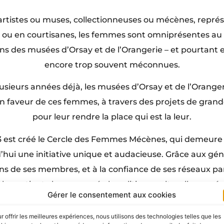
tistes ou muses, collectionneuses ou mécènes, repré
 ou en courtisanes, les femmes sont omniprésentes au 
ons des musées d’Orsay et de l’Orangerie – et pourtant e
encore trop souvent méconnues.
usieurs années déjà, les musées d’Orsay et de l’Oranger
 faveur de ces femmes, à travers des projets de gran
pour leur rendre la place qui est la leur.
3 est créé le Cercle des Femmes Mécènes, qui demeure
’hui une initiative unique et audacieuse. Grâce aux gé
ns de ses membres, et à la confiance de ses réseaux par
cle soutient chaque année la politique culturelle menée
Gérer le consentement aux cookies
issement sur la place des femmes dans l’Histoire de l’Art,
largement dans nos sociétés.
r offrir les meilleures expériences, nous utilisons des technologies telles que les