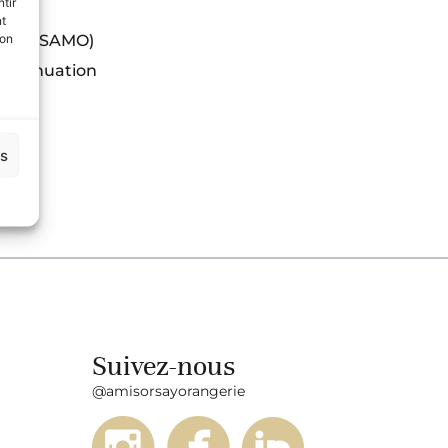
tir
nt
son
gerie (SAMO)
continuation
es
Suivez-nous
@amisorsayorangerie