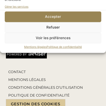
des Musées d’Orsay et de l’Orangerie
Gérer les services
Association reconnue d'utilité publique
habilitée à recevoir des legs
Accepter
Esplanade Valéry Giscard d’Estaing, 75007 Paris
01 40 49 48 34
Refuser
amis@amis-musee-orsay.org
Voir les préférences
Paiement en ligne sécurisé
Mentions légales
Politique de confidentialité
CONTACT
MENTIONS LÉGALES
CONDITIONS GÉNÉRALES D’UTILISATION
POLITIQUE DE CONFIDENTIALITÉ
GESTION DES COOKIES