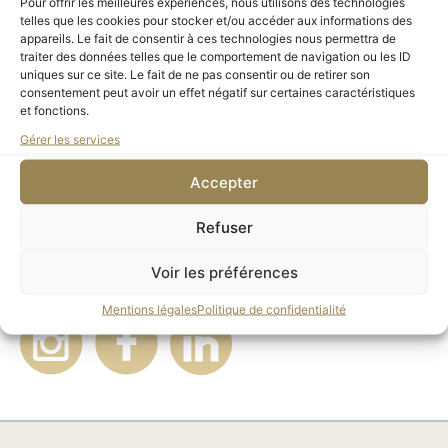
Pour offrir les meilleures expériences, nous utilisons des technologies
telles que les cookies pour stocker et/ou accéder aux informations des
appareils. Le fait de consentir à ces technologies nous permettra de
traiter des données telles que le comportement de navigation ou les ID
Recevez la Lettre des Amis
uniques sur ce site. Le fait de ne pas consentir ou de retirer son
consentement peut avoir un effet négatif sur certaines caractéristiques
Des rendez-vous exclusifs, l’actualité culturelle parisienne,
et fonctions.
des partenariats, des conseils…
Gérer les services
Accepter
Refuser
Suivez-nous
Voir les préférences
@amisorsayorangerie
Mentions légales
Politique de confidentialité