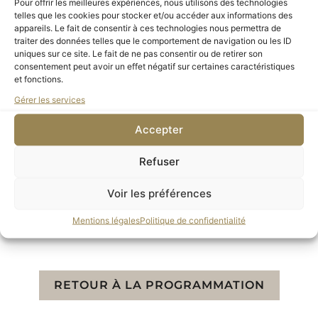
Pour offrir les meilleures expériences, nous utilisons des technologies
telles que les cookies pour stocker et/ou accéder aux informations des
réunions amicales à la campagne, vues de poses
appareils. Le fait de consentir à ces technologies nous permettra de
dans l’atelier de l’artiste Gustave de Belleroche,
traiter des données telles que le comportement de navigation ou les ID
uniques sur ce site. Le fait de ne pas consentir ou de retirer son
son amant. Grâce à ces photographies qu’elle
consentement peut avoir un effet négatif sur certaines caractéristiques
et fonctions.
avait agencées en album, Lili Grenier s’est
Gérer les services
racontée à la première personne du singulier
féminin.
Accepter
Commissariat
Refuser
Marie Robert, conservatrice en chef Photographie
Voir les préférences
Mentions légales
Politique de confidentialité
RETOUR À LA PROGRAMMATION