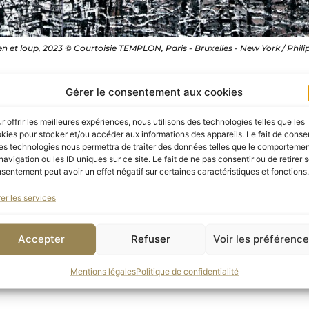
en et loup, 2023 © Courtoisie TEMPLON, Paris - Bruxelles - New York / Phi
Gérer le consentement aux cookies
erie, l’artiste conçoit un ensemble d’œuvres inédites 
es Nymphéas de Monet.
r offrir les meilleures expériences, nous utilisons des technologies telles que les
kies pour stocker et/ou accéder aux informations des appareils. Le fait de consen
hilippe Cognée a fait le choix de la peinture figurative,
es technologies nous permettra de traiter des données telles que le comporteme
navigation ou les ID uniques sur ce site. Le fait de ne pas consentir ou de retirer 
nt, il a élaboré une technique qui conditionne l’appar
sentement peut avoir un effet négatif sur certaines caractéristiques et fonctions.
 est généralement photographique, son médium est touj
er les services
ec un fer à repasser après avoir isolé la couche picturale
ant des effets de flou ou de fusion. L’image, ainsi tenu
Accepter
Refuser
Voir les préférenc
rd dans le résultat final.
Mentions légales
Politique de confidentialité
erie.fr/fr/agenda/expositions/philippe-cognee