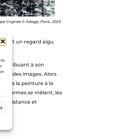
lippe Cognée © Adagp, Paris, 2023
portant un regard aigu
tir
 contribuant à son
nt
son
ition des images. Alors
ours la peinture à la
. Les formes se mêlent, les
e à distance et
es