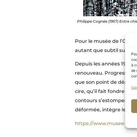
Philippe Cognée (1957) Entre chi
Pour le musée de l’Orang
autant que subtil sur l
Pou
coo
Depuis les années 1980, P
à c
de 
renouveau. Progressiveme
con
que son point de départ
Gér
cire, qu’il fait fondre av
contours s’estompent, cré
déformée, intègre le hasa
https://www.musee-orang