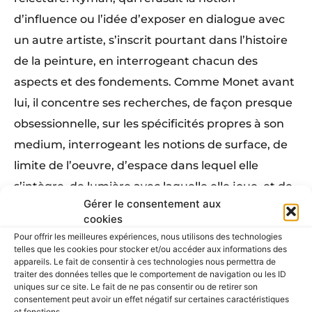
d’influence ou l’idée d’exposer en dialogue avec
un autre artiste, s’inscrit pourtant dans l’histoire
de la peinture, en interrogeant chacun des
aspects et des fondements. Comme Monet avant
lui, il concentre ses recherches, de façon presque
obsessionnelle, sur les spécificités propres à son
medium, interrogeant les notions de surface, de
limite de l’oeuvre, d’espace dans lequel elle
s’intègre, de lumière avec laquelle elle joue, et de
Gérer le consentement aux
durée dans laquelle elle se déploie.
cookies
Pour offrir les meilleures expériences, nous utilisons des technologies
Commissariat
telles que les cookies pour stocker et/ou accéder aux informations des
Claire Bernardi, directrice du musée de
appareils. Le fait de consentir à ces technologies nous permettra de
traiter des données telles que le comportement de navigation ou les ID
l’Orangerie, avec la collaboration de Guillaume
uniques sur ce site. Le fait de ne pas consentir ou de retirer son
consentement peut avoir un effet négatif sur certaines caractéristiques
Fabius, assistant de conservation
et fonctions.