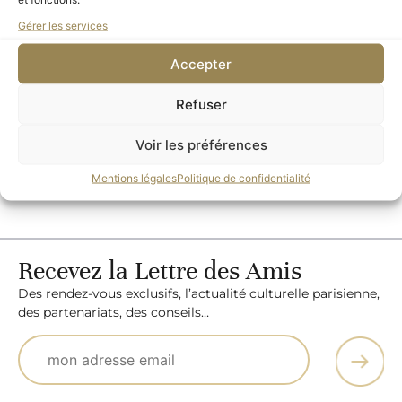
En savoir plus
Gérer les services
Accepter
Refuser
Voir les préférences
RETOUR À LA PROGRAMMATION
Mentions légales
Politique de confidentialité
Recevez la Lettre des Amis
Des rendez-vous exclusifs, l’actualité culturelle parisienne,
des partenariats, des conseils…